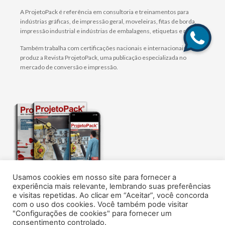
A ProjetoPack é referência em consultoria e treinamentos para
indústrias gráficas, de impressão geral, moveleiras, fitas de borda,
impressão industrial e indústrias de embalagens, etiquetas e rótulos.
Também trabalha com certificações nacionais e internacionais e
produz a Revista ProjetoPack, uma publicação especializada no
mercado de conversão e impressão.
Usamos cookies em nosso site para fornecer a
O melhor conteúdo sobre tecnologia, design e
experiência mais relevante, lembrando suas preferências
gestão de embalagens flexíveis, rótulos e
e visitas repetidas. Ao clicar em “Aceitar”, você concorda
impressão.
com o uso dos cookies. Você também pode visitar
Assine agora!
"Configurações de cookies" para fornecer um
consentimento controlado.