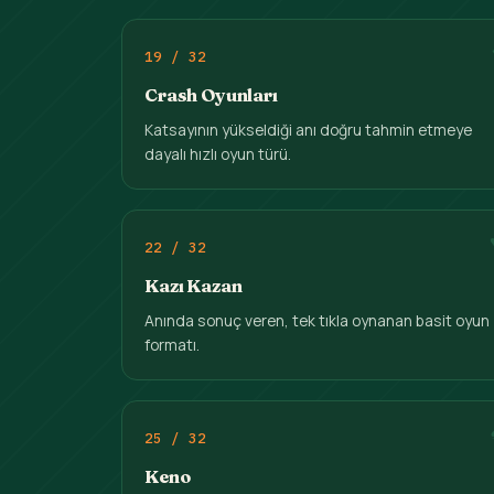
19 / 32
Crash Oyunları
Katsayının yükseldiği anı doğru tahmin etmeye
dayalı hızlı oyun türü.
22 / 32
Kazı Kazan
Anında sonuç veren, tek tıkla oynanan basit oyun
formatı.
25 / 32
Keno