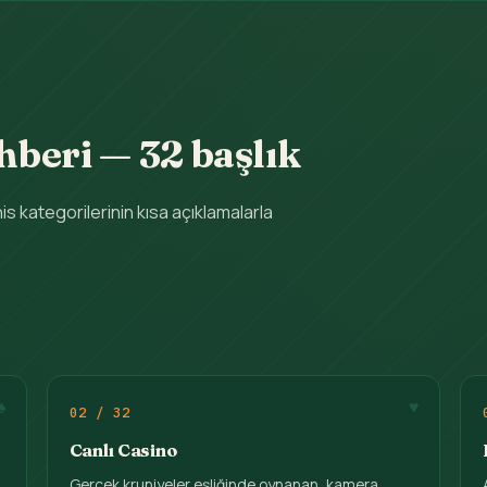
hberi — 32 başlık
is kategorilerinin kısa açıklamalarla
♠
♥
02 / 32
Canlı Casino
Gerçek krupiyeler eşliğinde oynanan, kamera