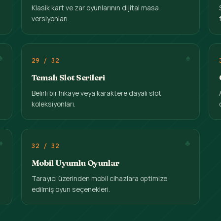
Klasik kart ve zar oyunlarının dijital masa
versiyonları.
♣
♠
29 / 32
Temalı Slot Serileri
Belirli bir hikaye veya karaktere dayalı slot
koleksiyonları.
♦
♣
32 / 32
Mobil Uyumlu Oyunlar
Tarayıcı üzerinden mobil cihazlara optimize
edilmiş oyun seçenekleri.