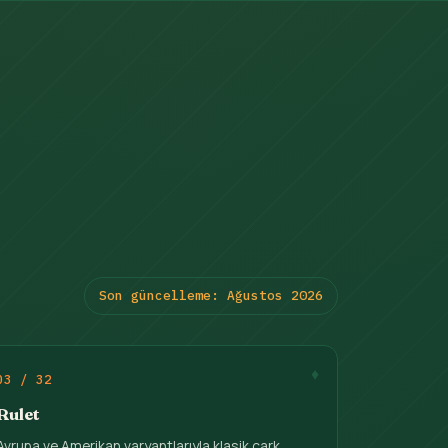
Son güncelleme: Ağustos 2026
♦
03 / 32
Rulet
Avrupa ve Amerikan varyantlarıyla klasik çark