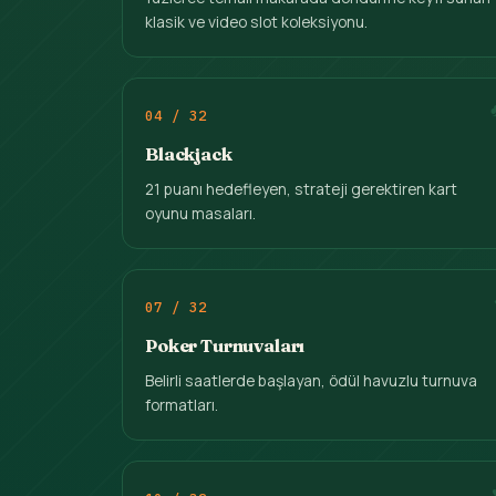
klasik ve video slot koleksiyonu.
04 / 32
Blackjack
21 puanı hedefleyen, strateji gerektiren kart
oyunu masaları.
07 / 32
Poker Turnuvaları
Belirli saatlerde başlayan, ödül havuzlu turnuva
formatları.