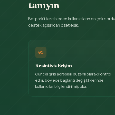
tanıyın
Betpark'i tercih eden kullanıcıların en çok sorduğ
destek açısından özetledik.
01
Kesintisiz Erişim
Güncel giriş adresleri düzenli olarak kontrol
edilir, böylece bağlantı değişikliklerinde
kullanıcılar bilgilendirilmiş olur.