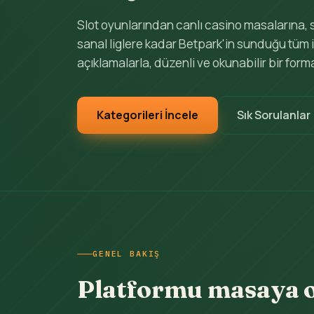
Slot oyunlarından canlı casino masalarına,
sanal liglere kadar Betpark'in sunduğu tüm iç
açıklamalarla, düzenli ve okunabilir bir forma
Kategorileri İncele
Sık Sorulanlar
GENEL BAKIŞ
Platformu masaya 