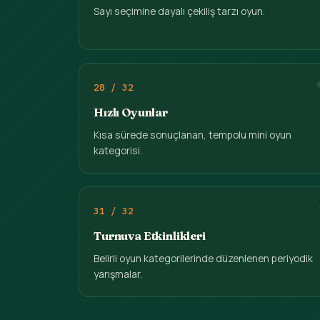
Sayı seçimine dayalı çekiliş tarzı oyun.
28 / 32
Hızlı Oyunlar
Kısa sürede sonuçlanan, tempolu mini oyun
kategorisi.
31 / 32
Turnuva Etkinlikleri
Belirli oyun kategorilerinde düzenlenen periyodik
yarışmalar.