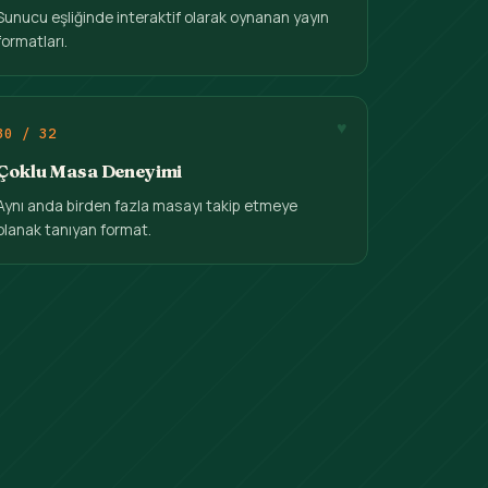
Sunucu eşliğinde interaktif olarak oynanan yayın
formatları.
♥
30 / 32
Çoklu Masa Deneyimi
Aynı anda birden fazla masayı takip etmeye
olanak tanıyan format.