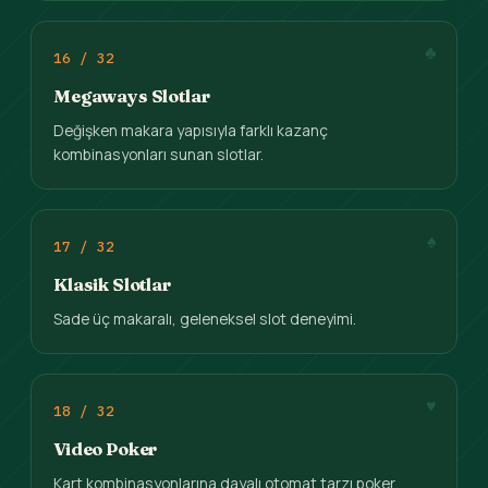
♣
16 / 32
Megaways Slotlar
Değişken makara yapısıyla farklı kazanç
kombinasyonları sunan slotlar.
♠
17 / 32
Klasik Slotlar
Sade üç makaralı, geleneksel slot deneyimi.
♥
18 / 32
Video Poker
Kart kombinasyonlarına dayalı otomat tarzı poker