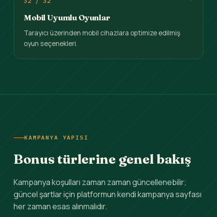
32 / 32
Mobil Uyumlu Oyunlar
Tarayıcı üzerinden mobil cihazlara optimize edilmiş
oyun seçenekleri.
KAMPANYA YAPISI
Bonus türlerine genel bakış
Kampanya koşulları zaman zaman güncellenebilir;
güncel şartlar için platformun kendi kampanya sayfası
her zaman esas alınmalıdır.