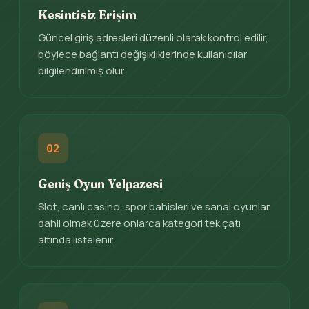
Kesintisiz Erişim
Güncel giriş adresleri düzenli olarak kontrol edilir,
böylece bağlantı değişikliklerinde kullanıcılar
bilgilendirilmiş olur.
02
Geniş Oyun Yelpazesi
Slot, canlı casino, spor bahisleri ve sanal oyunlar
dahil olmak üzere onlarca kategori tek çatı
altında listelenir.