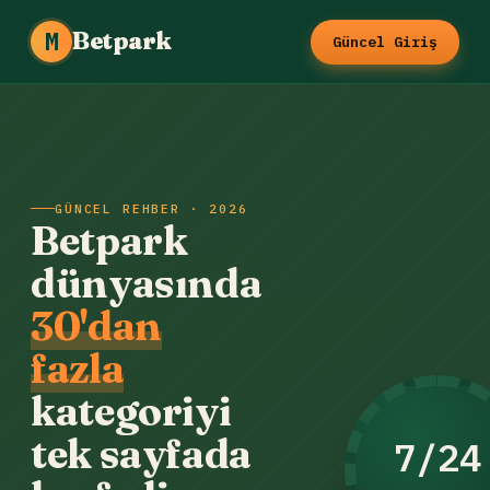
M
Betpark
Güncel Giriş
GÜNCEL REHBER · 2026
Betpark
dünyasında
30'dan
fazla
kategoriyi
tek sayfada
7/24