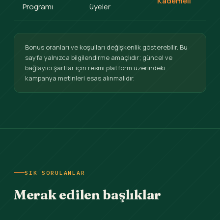
Kademeli
Programı
üyeler
Bonus oranları ve koşulları değişkenlik gösterebilir. Bu
sayfa yalnızca bilgilendirme amaçlıdır; güncel ve
bağlayıcı şartlar için resmi platform üzerindeki
kampanya metinleri esas alınmalıdır.
SIK SORULANLAR
Merak edilen başlıklar