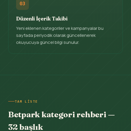
03
Düzenli İçerik Takibi
Yeni eklenen kategoriler ve kampanyalar bu
sayfada periyodik olarak güncellenerek
okuyucuya güncel bilgi sunulur.
TAM LISTE
Betpark kategori rehberi —
32 başlık