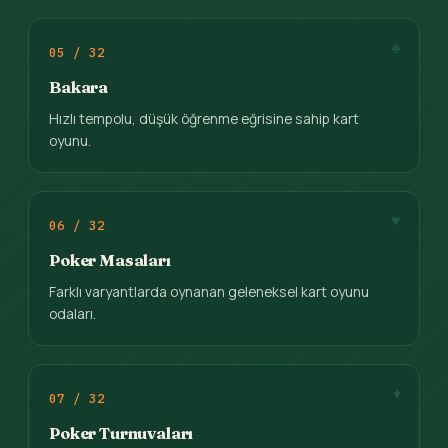
♠
05 / 32
Bakara
Hızlı tempolu, düşük öğrenme eğrisine sahip kart
oyunu.
♥
06 / 32
Poker Masaları
Farklı varyantlarda oynanan geleneksel kart oyunu
odaları.
♦
07 / 32
Poker Turnuvaları