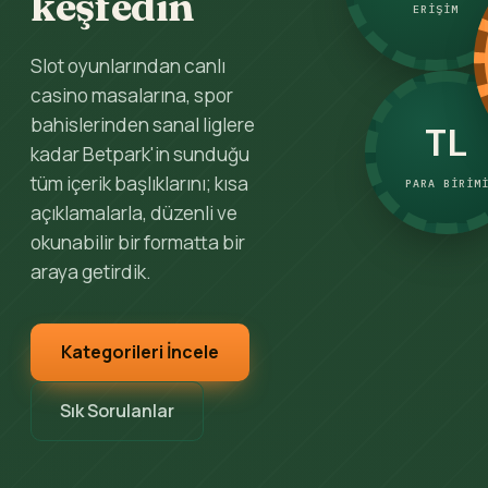
keşfedin
ERIŞIM
Slot oyunlarından canlı
casino masalarına, spor
bahislerinden sanal liglere
TL
kadar Betpark'in sunduğu
tüm içerik başlıklarını; kısa
PARA BIRIM
açıklamalarla, düzenli ve
okunabilir bir formatta bir
araya getirdik.
Kategorileri İncele
Sık Sorulanlar