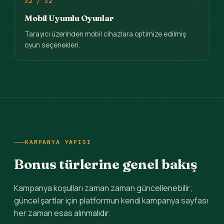
32 / 32
Mobil Uyumlu Oyunlar
Tarayıcı üzerinden mobil cihazlara optimize edilmiş
oyun seçenekleri.
KAMPANYA YAPISI
Bonus türlerine genel bakış
Kampanya koşulları zaman zaman güncellenebilir;
güncel şartlar için platformun kendi kampanya sayfası
her zaman esas alınmalıdır.