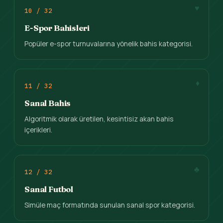
♥
10 / 32
E-Spor Bahisleri
Popüler e-spor turnuvalarına yönelik bahis kategorisi.
♦
11 / 32
Sanal Bahis
Algoritmik olarak üretilen, kesintisiz akan bahis
içerikleri.
♣
12 / 32
Sanal Futbol
Simüle maç formatında sunulan sanal spor kategorisi.