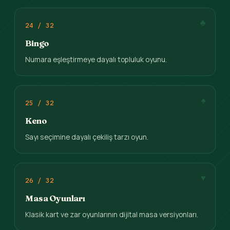
♣
24 / 32
Bingo
Numara eşleştirmeye dayalı topluluk oyunu.
♠
25 / 32
Keno
Sayı seçimine dayalı çekiliş tarzı oyun.
♥
26 / 32
Masa Oyunları
Klasik kart ve zar oyunlarının dijital masa versiyonları.