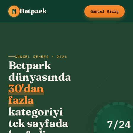
M
Betpark
Güncel Giriş
GÜNCEL REHBER · 2026
Betpark
dünyasında
30'dan
fazla
kategoriyi
tek sayfada
7/24