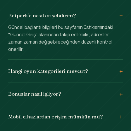
Betpark'e nasıl erişebilirim?
Güncel bağlantı bilgileri bu sayfanın üst kısmındaki
"Güncel Giriş" alanından takip edilebilir; adresler
zaman zaman değişebileceğinden düzenli kontrol
önerilir.
Hangi oyun kategorileri mevcut?
Bonuslar nasıl işliyor?
Mobil cihazlardan erişim mümkün mü?