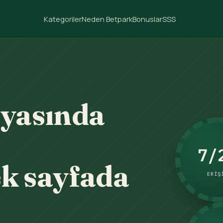
Kategoriler
Neden Betpark
Bonuslar
SSS
yasında
7/
ek sayfada
ERIŞ