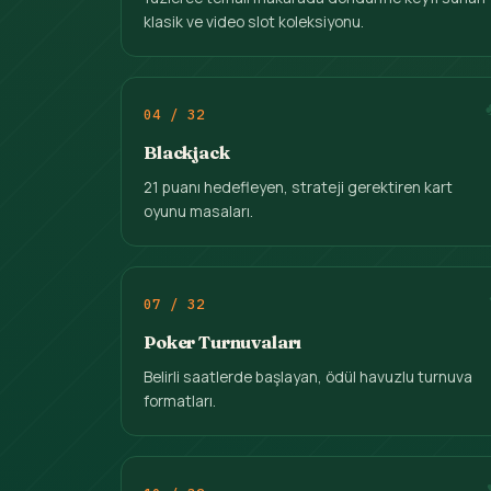
klasik ve video slot koleksiyonu.
04 / 32
Blackjack
21 puanı hedefleyen, strateji gerektiren kart
oyunu masaları.
07 / 32
Poker Turnuvaları
Belirli saatlerde başlayan, ödül havuzlu turnuva
formatları.