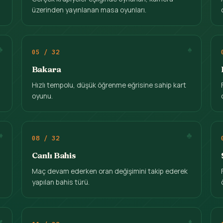
üzerinden yayınlanan masa oyunları.
♣
♠
05 / 32
Bakara
Hızlı tempolu, düşük öğrenme eğrisine sahip kart
oyunu.
♦
♣
08 / 32
Canlı Bahis
Maç devam ederken oran değişimini takip ederek
yapılan bahis türü.
♥
♦