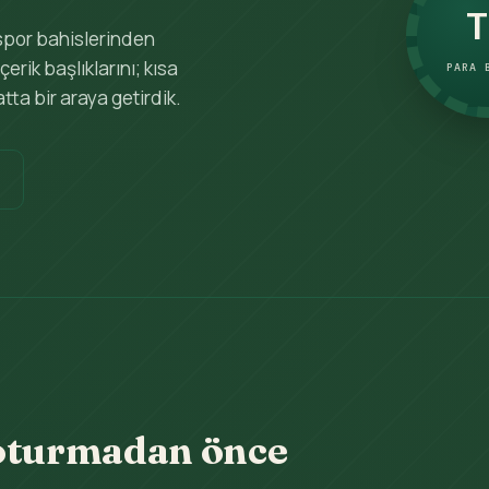
T
 spor bahislerinden
erik başlıklarını; kısa
PARA 
tta bir araya getirdik.
oturmadan önce