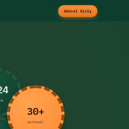
Güncel Giriş
24
IM
30+
KATEGORI