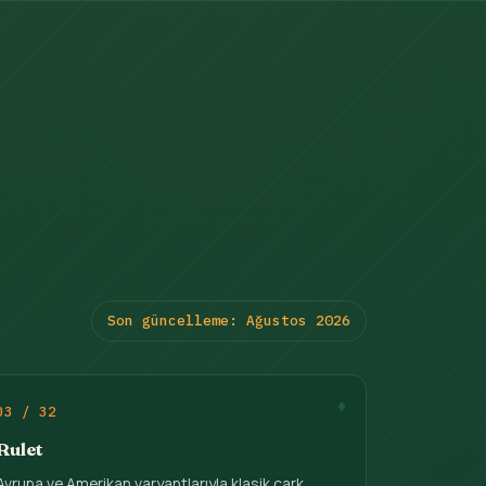
Son güncelleme: Ağustos 2026
♦
03 / 32
Rulet
Avrupa ve Amerikan varyantlarıyla klasik çark