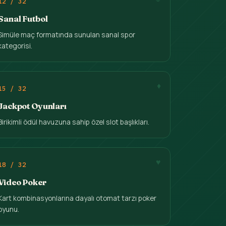
12 / 32
Sanal Futbol
Simüle maç formatında sunulan sanal spor
kategorisi.
♦
15 / 32
Jackpot Oyunları
Birikimli ödül havuzuna sahip özel slot başlıkları.
♥
18 / 32
Video Poker
Kart kombinasyonlarına dayalı otomat tarzı poker
oyunu.