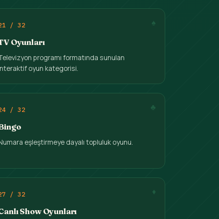
♠
21 / 32
TV Oyunları
Televizyon programı formatında sunulan
interaktif oyun kategorisi.
♣
24 / 32
Bingo
Numara eşleştirmeye dayalı topluluk oyunu.
♦
27 / 32
Canlı Show Oyunları