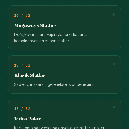
♣
16 / 32
Megaways Slotlar
Değişken makara yapısıyla farklı kazanç
kombinasyonları sunan slotlar.
♠
17 / 32
Klasik Slotlar
Sade üç makaralı, geleneksel slot deneyimi.
♥
18 / 32
Video Poker
Kart kombinasyonlarına dayalı otomat tarzı poker