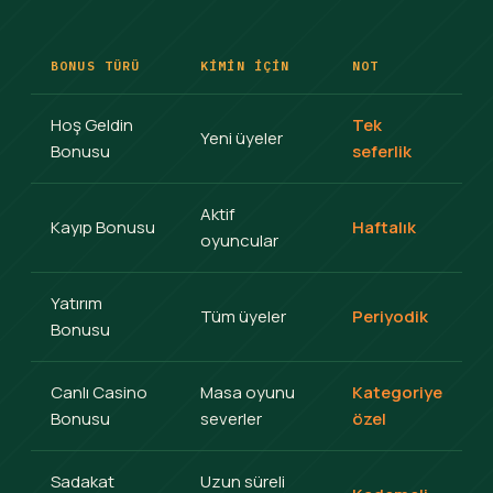
BONUS TÜRÜ
KIMIN İÇIN
NOT
Hoş Geldin
Tek
Yeni üyeler
Bonusu
seferlik
Aktif
Kayıp Bonusu
Haftalık
oyuncular
Yatırım
Tüm üyeler
Periyodik
Bonusu
Canlı Casino
Masa oyunu
Kategoriye
Bonusu
severler
özel
Sadakat
Uzun süreli