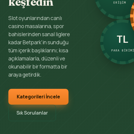
keşfedin
ERIŞIM
Slot oyunlarından canlı
casino masalarına, spor
bahislerinden sanal liglere
TL
kadar Betpark'in sunduğu
tüm içerik başlıklarını; kısa
PARA BIRIM
açıklamalarla, düzenli ve
okunabilir bir formatta bir
araya getirdik.
Kategorileri İncele
Sık Sorulanlar