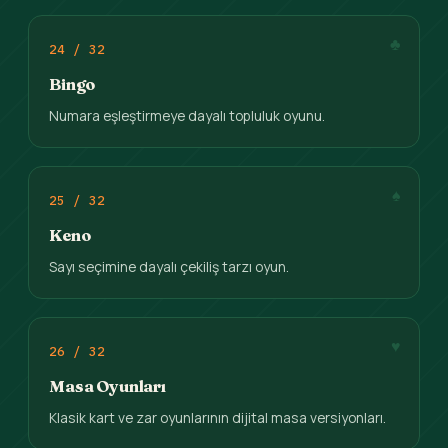
♣
24 / 32
Bingo
Numara eşleştirmeye dayalı topluluk oyunu.
♠
25 / 32
Keno
Sayı seçimine dayalı çekiliş tarzı oyun.
♥
26 / 32
Masa Oyunları
Klasik kart ve zar oyunlarının dijital masa versiyonları.