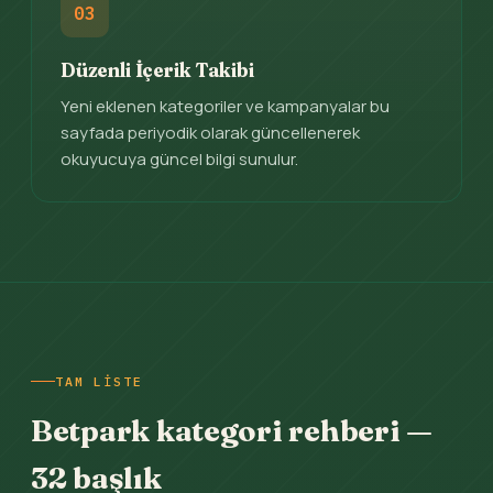
03
Düzenli İçerik Takibi
Yeni eklenen kategoriler ve kampanyalar bu
sayfada periyodik olarak güncellenerek
okuyucuya güncel bilgi sunulur.
TAM LISTE
Betpark kategori rehberi —
32 başlık