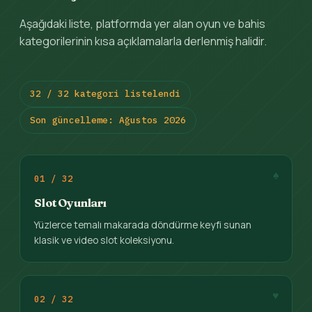
Aşağıdaki liste, platformda yer alan oyun ve bahis
kategorilerinin kısa açıklamalarla derlenmiş halidir.
32 / 32 kategori listelendi
Son güncelleme: Ağustos 2026
♠
01 / 32
Slot Oyunları
Yüzlerce temalı makarada döndürme keyfi sunan
klasik ve video slot koleksiyonu.
♥
02 / 32