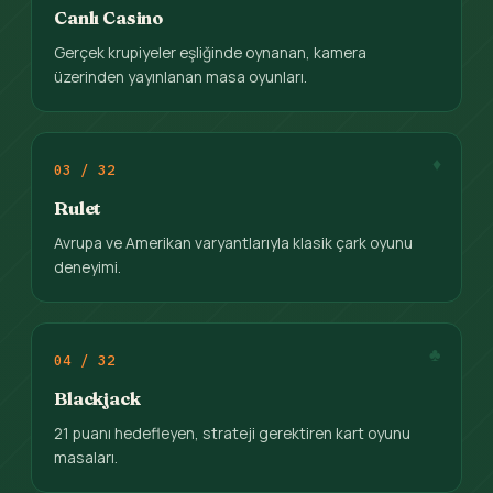
Canlı Casino
Gerçek krupiyeler eşliğinde oynanan, kamera
üzerinden yayınlanan masa oyunları.
♦
03 / 32
Rulet
Avrupa ve Amerikan varyantlarıyla klasik çark oyunu
deneyimi.
♣
04 / 32
Blackjack
21 puanı hedefleyen, strateji gerektiren kart oyunu
masaları.