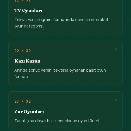
TV Oyunları
Televizyon programı formatında sunulan interaktif
oyun kategorisi.
♥
22 / 32
Kazı Kazan
Anında sonuç veren, tek tıkla oynanan basit oyun
formatı.
♦
23 / 32
Zar Oyunları
Zar atışına dayalı hızlı sonuçlanan oyun türleri.