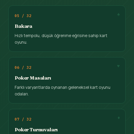
♠
05 / 32
Bakara
Hızlı tempolu, düşük öğrenme eğrisine sahip kart
oyunu.
♥
06 / 32
Poker Masaları
Farklı varyantlarda oynanan geleneksel kart oyunu
odaları.
♦
07 / 32
Poker Turnuvaları