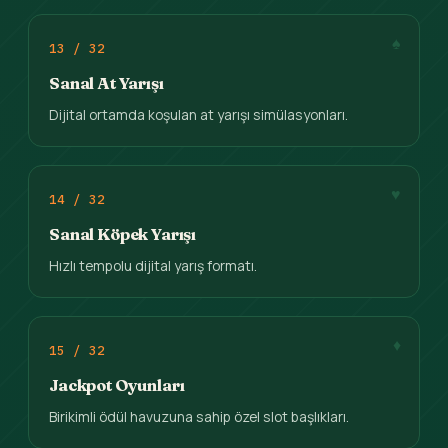
♠
13 / 32
Sanal At Yarışı
Dijital ortamda koşulan at yarışı simülasyonları.
♥
14 / 32
Sanal Köpek Yarışı
Hızlı tempolu dijital yarış formatı.
♦
15 / 32
Jackpot Oyunları
Birikimli ödül havuzuna sahip özel slot başlıkları.