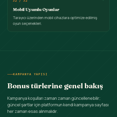
32 / 32
Mobil Uyumlu Oyunlar
Tarayıcı üzerinden mobil cihazlara optimize edilmiş
oyun seçenekleri.
KAMPANYA YAPISI
Bonus türlerine genel bakış
Kampanya koşulları zaman zaman güncellenebilir;
güncel şartlar için platformun kendi kampanya sayfası
her zaman esas alınmalıdır.