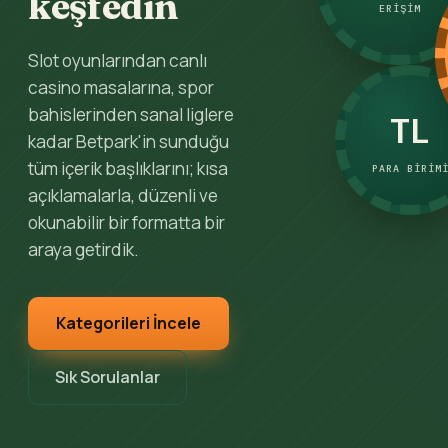
keşfedin
ERIŞIM
Slot oyunlarından canlı
casino masalarına, spor
bahislerinden sanal liglere
TL
kadar Betpark'in sunduğu
tüm içerik başlıklarını; kısa
PARA BIRIM
açıklamalarla, düzenli ve
okunabilir bir formatta bir
araya getirdik.
Kategorileri İncele
Sık Sorulanlar