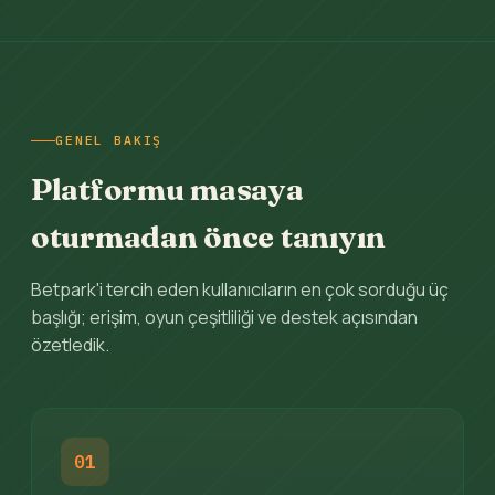
GENEL BAKIŞ
Platformu masaya
oturmadan önce tanıyın
Betpark'i tercih eden kullanıcıların en çok sorduğu üç
başlığı; erişim, oyun çeşitliliği ve destek açısından
özetledik.
01