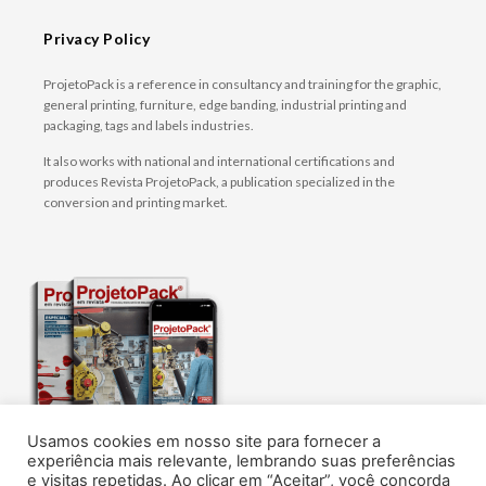
Privacy Policy
ProjetoPack is a reference in consultancy and training for the graphic,
general printing, furniture, edge banding, industrial printing and
packaging, tags and labels industries.
It also works with national and international certifications and
produces Revista ProjetoPack, a publication specialized in the
conversion and printing market.
Usamos cookies em nosso site para fornecer a
The best content on technology, design and
experiência mais relevante, lembrando suas preferências
management of flexible packaging, labels and
e visitas repetidas. Ao clicar em “Aceitar”, você concorda