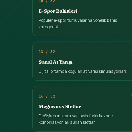
10 / 32
E-Spor Bahisleri
Popüler e-spor turnuvalarına yönelik bahis
kategorisi.
13 / 32
Sanal At Yarışı
Dijital ortamda koşulan at yarışı simülasyonları.
16 / 32
Megaways Slotlar
Değişken makara yapısıyla farklı kazanç
kombinasyonları sunan slotlar.