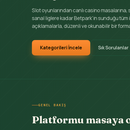
Slot oyunlarından canlı casino masalarına,
sanal liglere kadar Betpark'in sunduğu tüm iç
açıklamalarla, düzenli ve okunabilir bir forma
Kategorileri İncele
Sık Sorulanlar
GENEL BAKIŞ
Platformu masaya 