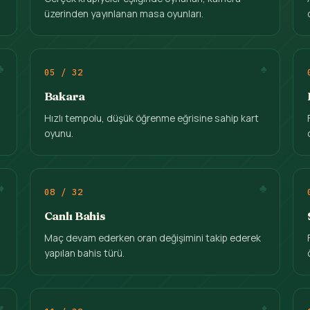
üzerinden yayınlanan masa oyunları.
♣
♠
05 / 32
Bakara
Hızlı tempolu, düşük öğrenme eğrisine sahip kart
oyunu.
♦
♣
08 / 32
Canlı Bahis
Maç devam ederken oran değişimini takip ederek
yapılan bahis türü.
♥
♦