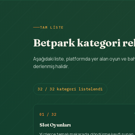
TAM LISTE
Betpark kategori re
Aşağıdaki liste, platformda yer alan oyun ve bah
derlenmiş halidir.
32 / 32 kategori listelendi
01 / 32
Slot Oyunları
Yüzlerce temalı makarada döndürme keyfi sunan