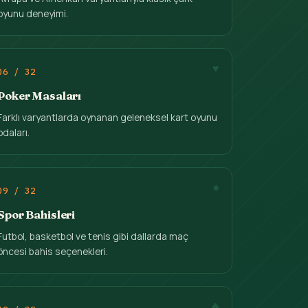
oyunu deneyimi.
♥
06 / 32
Poker Masaları
Farklı varyantlarda oynanan geleneksel kart oyunu
odaları.
♠
09 / 32
Spor Bahisleri
Futbol, basketbol ve tenis gibi dallarda maç
öncesi bahis seçenekleri.
♣