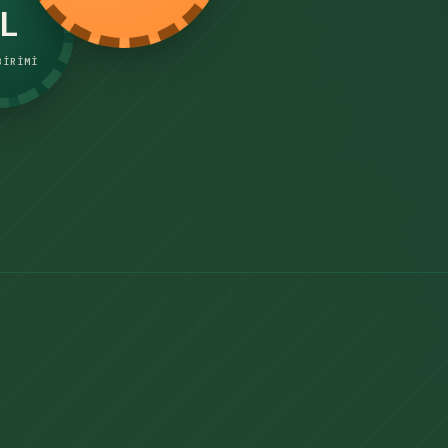
L
BIRIMI