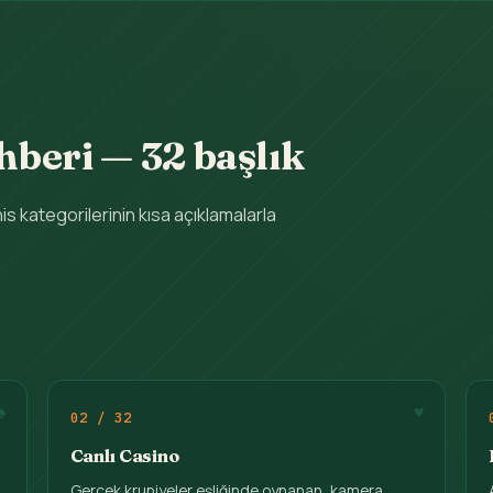
hberi — 32 başlık
is kategorilerinin kısa açıklamalarla
♠
♥
02 / 32
Canlı Casino
Gerçek krupiyeler eşliğinde oynanan, kamera