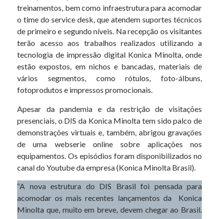
treinamentos, bem como infraestrutura para acomodar
o time do service desk, que atendem suportes técnicos
de primeiro e segundo níveis. Na recepção os visitantes
terão acesso aos trabalhos realizados utilizando a
tecnologia de impressão digital Konica Minolta, onde
estão expostos, em nichos e bancadas, materiais de
vários segmentos, como rótulos, foto-álbuns,
fotoprodutos e impressos promocionais.
Apesar da pandemia e da restrição de visitações
presenciais, o DIS da Konica Minolta tem sido palco de
demonstrações virtuais e, também, abrigou gravações
de uma webserie online sobre aplicações nos
equipamentos. Os episódios foram disponibilizados no
canal do Youtube da empresa (Konica Minolta Brasil).
“A nova estrutura do DIS Brasil foi pensada para
acomodar os mais recentes lançamentos da Konica
Minolta que, muito em breve, devem chegar ao Brasil.