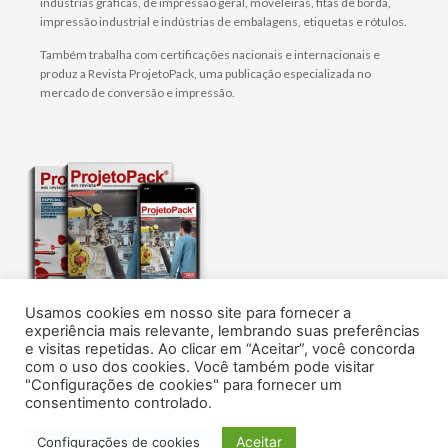
indústrias gráficas, de impressão geral, moveleiras, fitas de borda,
impressão industrial e indústrias de embalagens, etiquetas e rótulos.
Também trabalha com certificações nacionais e internacionais e
produz a Revista ProjetoPack, uma publicação especializada no
mercado de conversão e impressão.
Usamos cookies em nosso site para fornecer a
O melhor conteúdo sobre tecnologia, design e
experiência mais relevante, lembrando suas preferências
gestão de embalagens flexíveis, rótulos e
e visitas repetidas. Ao clicar em “Aceitar”, você concorda
impressão.
com o uso dos cookies. Você também pode visitar
Assine agora!
"Configurações de cookies" para fornecer um
consentimento controlado.
© AN1
Aceitar
Configurações de cookies