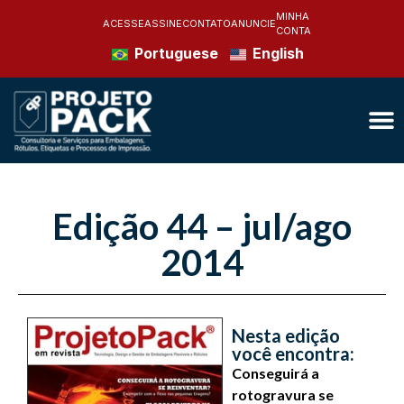
MINHA
ACESSE
ASSINE
CONTATO
ANUNCIE
CONTA
Portuguese
English
Edição 44 – jul/ago
2014
Nesta edição
você encontra:
Conseguirá a
rotogravura se