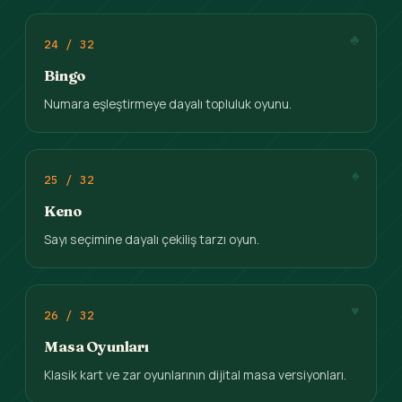
♣
24 / 32
Bingo
Numara eşleştirmeye dayalı topluluk oyunu.
♠
25 / 32
Keno
Sayı seçimine dayalı çekiliş tarzı oyun.
♥
26 / 32
Masa Oyunları
Klasik kart ve zar oyunlarının dijital masa versiyonları.