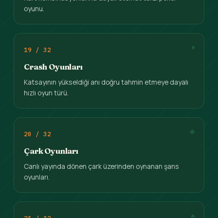
oyunu.
♦
19 / 32
Crash Oyunları
Katsayının yükseldiği anı doğru tahmin etmeye dayalı
hızlı oyun türü.
♣
20 / 32
Çark Oyunları
Canlı yayında dönen çark üzerinden oynanan şans
oyunları.
♠
21 / 32