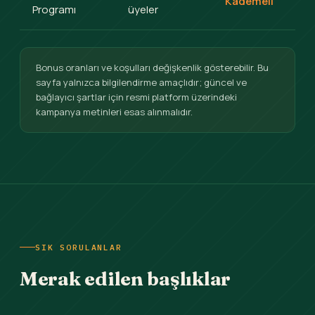
Kademeli
Programı
üyeler
Bonus oranları ve koşulları değişkenlik gösterebilir. Bu
sayfa yalnızca bilgilendirme amaçlıdır; güncel ve
bağlayıcı şartlar için resmi platform üzerindeki
kampanya metinleri esas alınmalıdır.
SIK SORULANLAR
Merak edilen başlıklar