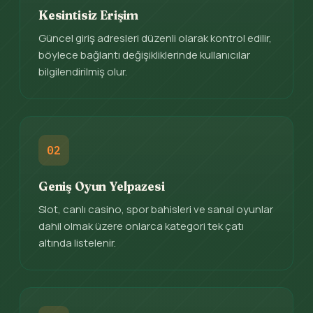
Kesintisiz Erişim
Güncel giriş adresleri düzenli olarak kontrol edilir,
böylece bağlantı değişikliklerinde kullanıcılar
bilgilendirilmiş olur.
02
Geniş Oyun Yelpazesi
Slot, canlı casino, spor bahisleri ve sanal oyunlar
dahil olmak üzere onlarca kategori tek çatı
altında listelenir.