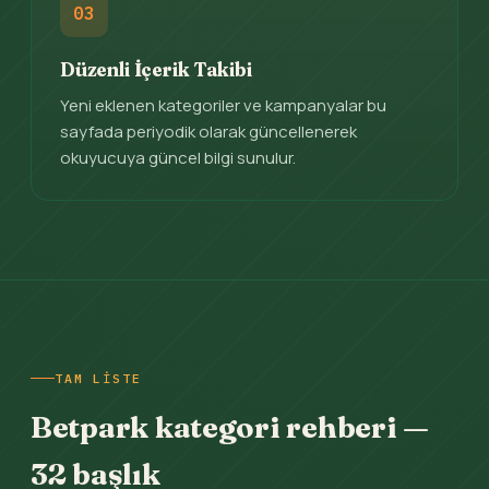
03
Düzenli İçerik Takibi
Yeni eklenen kategoriler ve kampanyalar bu
sayfada periyodik olarak güncellenerek
okuyucuya güncel bilgi sunulur.
TAM LISTE
Betpark kategori rehberi —
32 başlık