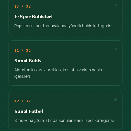
♥
10 / 32
E-Spor Bahisleri
Popüler e-spor turnuvalarına yönelik bahis kategorisi.
♦
11 / 32
Sanal Bahis
Algoritmik olarak üretilen, kesintisiz akan bahis
içerikleri.
♣
12 / 32
Sanal Futbol
Simüle maç formatında sunulan sanal spor kategorisi.