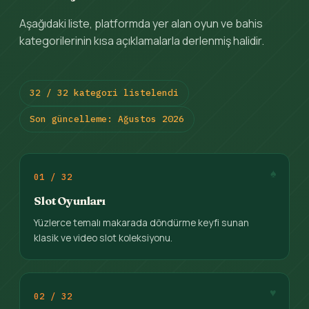
Aşağıdaki liste, platformda yer alan oyun ve bahis
kategorilerinin kısa açıklamalarla derlenmiş halidir.
32 / 32 kategori listelendi
Son güncelleme: Ağustos 2026
♠
01 / 32
Slot Oyunları
Yüzlerce temalı makarada döndürme keyfi sunan
klasik ve video slot koleksiyonu.
♥
02 / 32