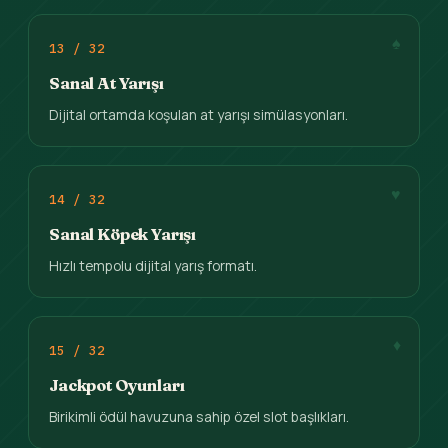
♠
13 / 32
Sanal At Yarışı
Dijital ortamda koşulan at yarışı simülasyonları.
♥
14 / 32
Sanal Köpek Yarışı
Hızlı tempolu dijital yarış formatı.
♦
15 / 32
Jackpot Oyunları
Birikimli ödül havuzuna sahip özel slot başlıkları.